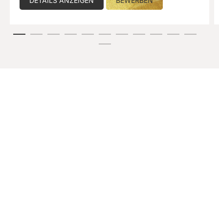
DETAILS ANZEIGEN
BEWERBEN
inspirierenden Begegnungen, attraktiven Benefits und viel
Spaß an der Arbeit.
Lehrling Hotel- und
Gastgewerbeassistenz, Küche oder
Service
Rezeption, Küche & Service – Lehrstelle - Vollzeit
Standort: Serfaus
DETAILS ANZEIGEN
BEWERBEN